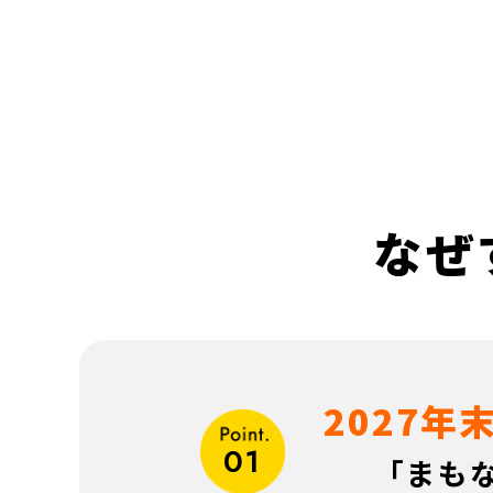
なぜ
2027年
01
「まも