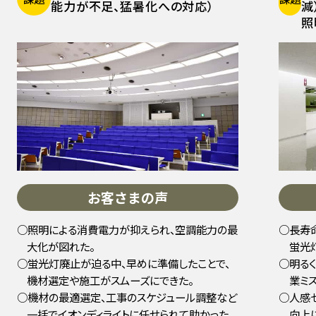
能力が不足、猛暑化への対応）
減
照
お客さまの声
照明による消費電力が抑えられ、空調能力の最
長寿
大化が図れた。
蛍光
蛍光灯廃止が迫る中、早めに準備したことで、
明る
機材選定や施工がスムーズにできた。
業ミ
機材の最適選定、工事のスケジュール調整など
人感
一括でイオンディライトに任せられて助かった。
向上