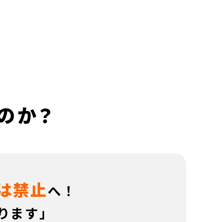
のか？
は禁止
へ！
ります」