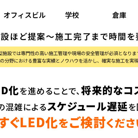
オフィスビル
学校
倉庫
施設ほど
提案～施工完了まで時間を
型施設では専門性の高い施工管理や現場の
安全管理が必須となりま
の分野における豊富な実績と
ノウハウを活かし、確実な施工を実
ED化
将来的なコ
を進めることで、
スケジュール遅延
の混雑
による
を
すぐLED化
ご検討
を
くださ