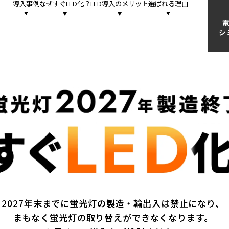
導入事例
なぜすぐ
化？
導入のメリット
選ばれる理由
LED
LED
シ
2027年末までに蛍光灯の製造・輸出入は
禁止になり、
まもなく蛍光灯の取り替えが
できなくなります。