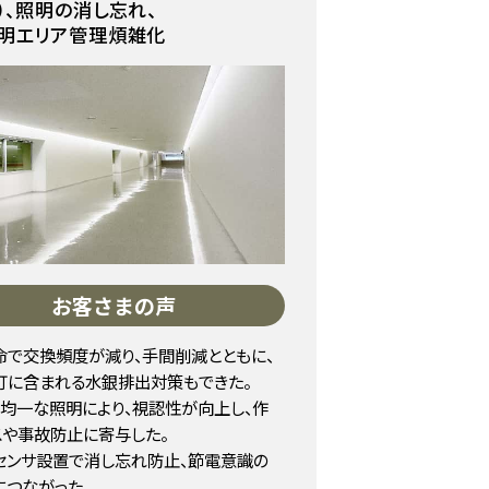
）、照明の消し忘れ、
明エリア管理煩雑化
お客さまの声
命で交換頻度が減り、手間削減とともに、
灯に含まれる水銀排出対策もできた。
く均一な照明により、視認性が向上し、作
スや事故防止に寄与した。
センサ設置で消し忘れ防止、節電意識の
につながった。