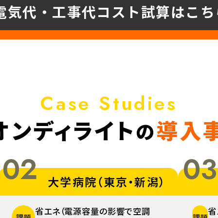
電気代・工事代
コスト試算はこち
Case Studies
オンディライト
導入
の
02
03
大学病院（東京・新潟）
省エネ（電源容量の影響で空調
省
課題
課題