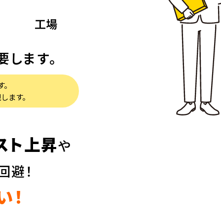
工場
要します。
す。
現します。
スト上昇
や
回避！
い！