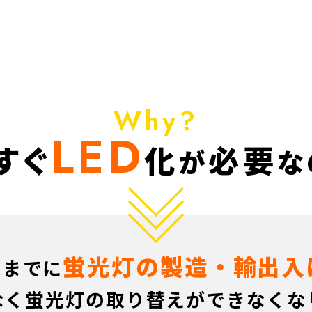
Why?
LED
すぐ
化
必要
が
な
末
蛍光灯の
製造・輸出入
までに
なく蛍光灯の取り替えが
できなくな