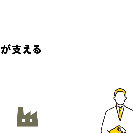
ル
が支える
工