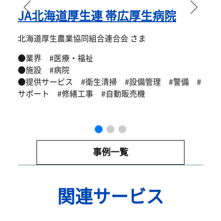
JA北海道厚生連 帯広厚生病院
北海道厚生農業協同組合連合会 さま
医
●業界 #医療・福祉
●施設 #病院
●
●提供サービス #衛生清掃 #設備管理 #警備 #
●
サポート #修繕工事 #自動販売機
●
サ
事例一覧
関連サービス