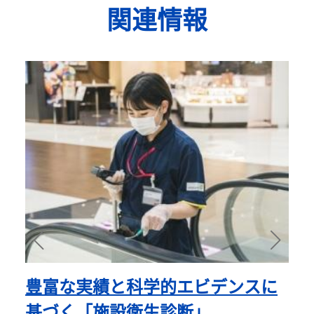
関連情報
イ
豊富な実績と科学的エビデンスに
く
基づく「施設衛生診断」