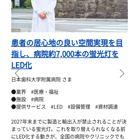
患者の居心地の良い空間実現を目
指し、病院約7,000本の蛍光灯を
羽
ヤ
LED化
●
日本歯科大学附属病院 さま
●
●
●業界 #医療・福祉
●施設 #病院
●提供サービス #LED #設備管理 #資材調達
2027年末までに製造と輸出入が禁止されることが決
まっている蛍光灯。これを取り替えられなくなる前
にLED化する動きが、全国の病院やクリニックでも