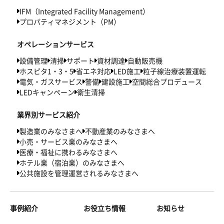
IFM（Integrated Facility Management）
プロパティマネジメント（PM）
オペレーションサービス
設備管理
清掃
サポート
資材調達
自動販売機
ホスピタ1・3・5
省エネ対応
LED施工
粒子線治療装置運転
電気・ガスサービス
警備
建設施工
空間総合プロデュース
LEDキャンペーン
衛生清掃
業界別サービス紹介
製造業のみなさまへ
不動産業のみなさまへ
小売・サービス業のみなさまへ
医療・福祉に携わるみなさまへ
ホテル業（宿泊業）のみなさまへ
公共施設を管理運営されるみなさまへ
事例紹介
お役立ち情報
お知らせ